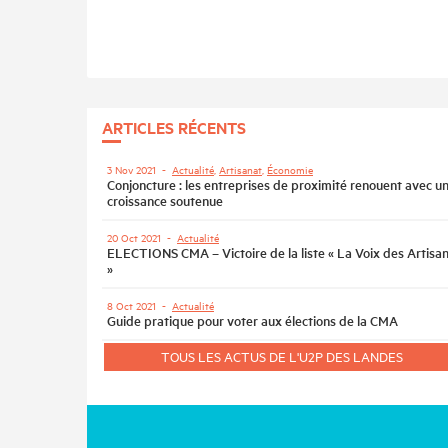
ARTICLES RÉCENTS
3 Nov 2021
-
Actualité
,
Artisanat
,
Économie
Conjoncture : les entreprises de proximité renouent avec u
croissance soutenue
20 Oct 2021
-
Actualité
ELECTIONS CMA – Victoire de la liste « La Voix des Artisa
»
8 Oct 2021
-
Actualité
Guide pratique pour voter aux élections de la CMA
TOUS LES ACTUS DE L'U2P DES LANDES