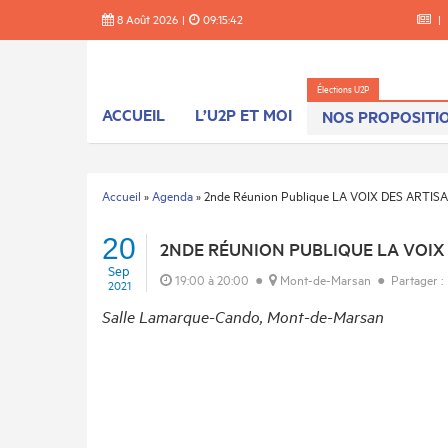
Skip
8 Août 2026
|
09:15:42
|
to
content
ACCUEIL
L’U2P ET MOI
NOS PROPOSITI
Accueil
»
Agenda
»
2nde Réunion Publique LA VOIX DES ARTIS
20
2NDE RÉUNION PUBLIQUE LA VOIX
Sep
19:00 à 20:00
●
Mont-de-Marsan
●
Partager 
2021
Salle Lamarque-Cando, Mont-de-Marsan