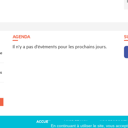
AGENDA
S
Il n'y a pas d'évèments pour les prochains jours.
ne
ns
ACCUEIL
L’U2P ET MOI
NOS PROPOSIT
En continuant à utiliser le site, vous accept