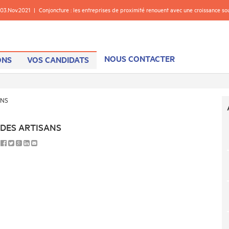
03.Nov.2021
|
Conjoncture : les entreprises de proximité renouent avec une croissance s
NOUS CONTACTER
ONS
VOS CANDIDATS
ANS
 DES ARTISANS
: