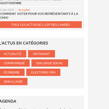
QUOTIDIENNE
4 Oct 2021
-
Actualité
COMMENT VOTER POUR VOS REPRÉSENTANTS À LA
CMA?
TOUS LES ACTUS DE L'U2P DES LANDES
L’ACTUS EN CATÉGORIES
ACTUALITÉ
ARTISANAT
COMMUNIQUÉ
DIALOGUE SOCIAL
ÉCONOMIE
ELECTIONS CMA
NON CLASSÉ
AGENDA