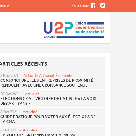
outenue
Nous suivre
|
ARTICLES RÉCENTS
3 Nov 2021
-
Actualité
,
Artisanat
,
Économie
CONJONCTURE : LES ENTREPRISES DE PROXIMITÉ
RENOUENT AVEC UNE CROISSANCE SOUTENUE
20 Oct 2021
-
Actualité
ELECTIONS CMA – VICTOIRE DE LA LISTE « LA VOIX
DES ARTISANS »
8 Oct 2021
-
Actualité
GUIDE PRATIQUE POUR VOTER AUX ÉLECTIONS DE
LA CMA
6 Oct 2021
-
Actualité
LA VOIX DES ARTISANS DANS LA PRESSE