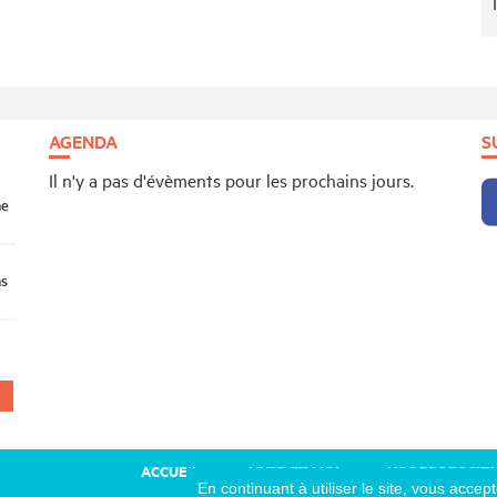
AGENDA
S
Il n'y a pas d'évèments pour les prochains jours.
ne
ns
ACCUEIL
L’U2P ET MOI
NOS PROPOSIT
En continuant à utiliser le site, vous accept