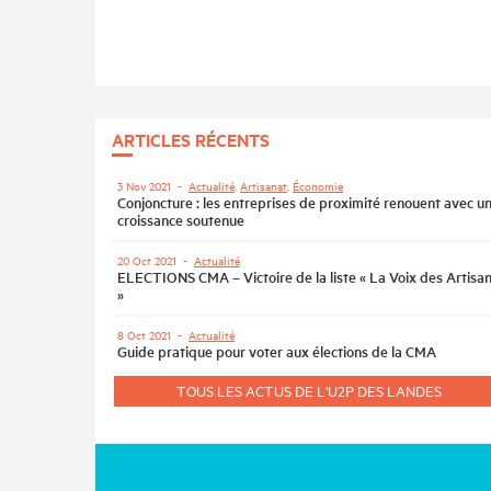
ARTICLES RÉCENTS
3 Nov 2021
-
Actualité
,
Artisanat
,
Économie
Conjoncture : les entreprises de proximité renouent avec u
croissance soutenue
20 Oct 2021
-
Actualité
ELECTIONS CMA – Victoire de la liste « La Voix des Artisa
»
8 Oct 2021
-
Actualité
Guide pratique pour voter aux élections de la CMA
TOUS LES ACTUS DE L'U2P DES LANDES