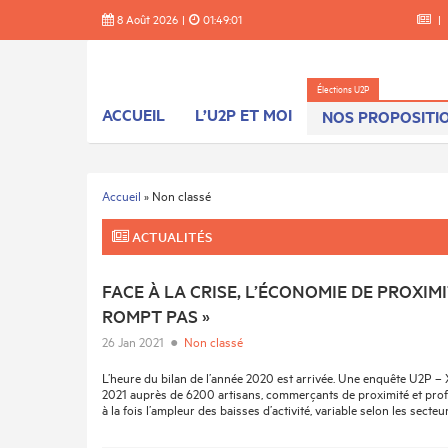
Skip
8 Août 2026
|
01:49:01
|
to
content
ACCUEIL
L’U2P ET MOI
NOS PROPOSITI
Accueil
»
Non classé
ACTUALITÉS
FACE À LA CRISE, L’ÉCONOMIE DE PROXIMI
ROMPT PAS »
26 Jan 2021
●
Non classé
L’heure du bilan de l’année 2020 est arrivée. Une enquête U2P –
2021 auprès de 6200 artisans, commerçants de proximité et prof
à la fois l’ampleur des baisses d’activité, variable selon les secteurs,