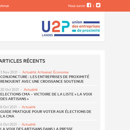
outenue
Nous suivre
|
ARTICLES RÉCENTS
3 Nov 2021
-
Actualité
,
Artisanat
,
Économie
CONJONCTURE : LES ENTREPRISES DE PROXIMITÉ
RENOUENT AVEC UNE CROISSANCE SOUTENUE
20 Oct 2021
-
Actualité
ELECTIONS CMA – VICTOIRE DE LA LISTE « LA VOIX
DES ARTISANS »
8 Oct 2021
-
Actualité
GUIDE PRATIQUE POUR VOTER AUX ÉLECTIONS DE
LA CMA
6 Oct 2021
-
Actualité
LA VOIX DES ARTISANS DANS LA PRESSE