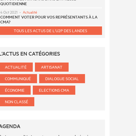
QUOTIDIENNE
4 Oct 2021
-
Actualité
COMMENT VOTER POUR VOS REPRÉSENTANTS À LA
CMA?
TOUS LES ACTUS DE L'U2P DES LANDES
L’ACTUS EN CATÉGORIES
ACTUALITÉ
ARTISANAT
COMMUNIQUÉ
DIALOGUE SOCIAL
ÉCONOMIE
ELECTIONS CMA
NON CLASSÉ
AGENDA