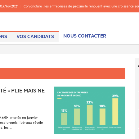
03.Nov.2021
|
Conjoncture : les entreprises de proximité renouent avec une croissance s
NOUS CONTACTER
ONS
VOS CANDIDATS
TÉ « PLIE MAIS NE
 XERFI menée en janvier
essionnels libéraux révèle
 les ...